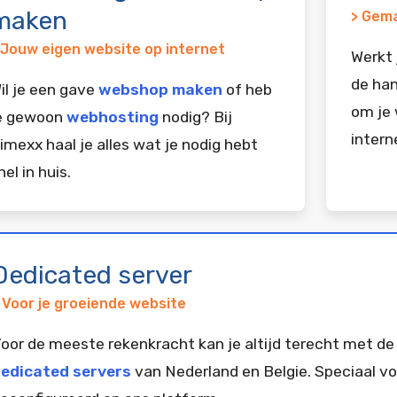
maken
> Gema
 Jouw eigen website op internet
Werkt 
de han
il je een gave
webshop maken
of heb
om je 
e gewoon
webhosting
nodig? Bij
intern
imexx haal je alles wat je nodig hebt
nel in huis.
Dedicated server
 Voor je groeiende website
oor de meeste rekenkracht kan je altijd terecht met de
edicated servers
van Nederland en Belgie. Speciaal vo