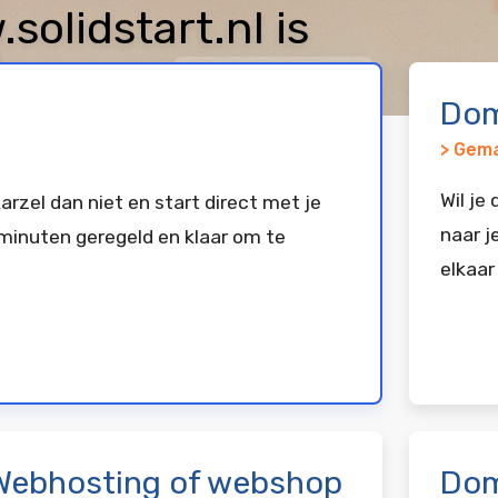
lidstart.nl is
keerd bij
Vimexx
Dom
> Gema
Wil je
arzel dan niet en start direct met je
naar j
minuten geregeld en klaar om te
elkaar
Webhosting of webshop
Dom