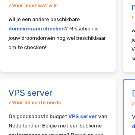
> Voor ieder wat wils
>
Wil je een andere beschikbare
domeinnaam checken
? Misschien is
W
jouw droomdomein nog wel beschikbaar
j
om te checken!
V
s
VPS server
> Voor de echte nerds
>
De goedkoopste budget
VPS server
van
V
Nederland en Belgie met een sublieme
d
performance en uptime? Bestel en zet